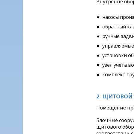
Внутренне обо
насосы произ
обратный кла
ручные задви
управляемые 
установки о
узел учета в
комплект тр
2. ЩИТОВОЙ
Помещение пре
Блочные сооруж
щитового обор
соответствии с