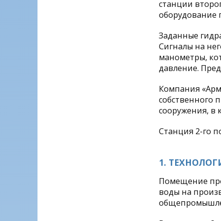
станции второг
оборудование п
Заданные гидр
Сигналы на нег
манометры, ко
давление. Пред
Компания «Арм
собственного п
сооружения, в 
Станция 2-го п
1. ТЕХНОЛО
Помещение пре
воды на произ
общепромышле